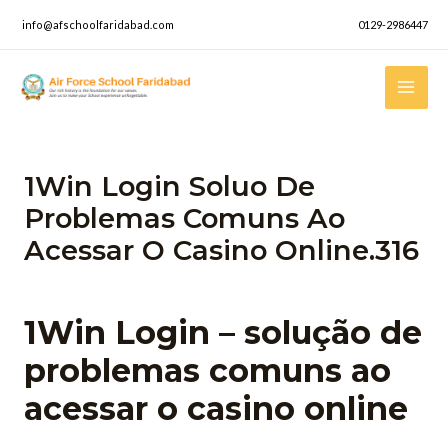
Skip
info@afschoolfaridabad.com
0129-2986447
to
content
Mai
Men
1Win Login Soluo De
Problemas Comuns Ao
Acessar O Casino Online.316
Leave a Comment
/
Blog
/ By
metsys
1Win Login – solução de
problemas comuns ao
acessar o casino online