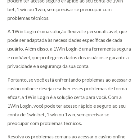
podem ter acesso seguro e rápido ao seu conta de 1win
bet, 1 win ou 1win, sem precisar se preocupar com
problemas técnicos.
A 1Win Login é uma solução flexível e personalizável, que
pode ser adaptada às necessidades específicas de cada
usuário. Além disso, a 1Win Login é uma ferramenta segura
e confiável, que protege os dados dos usuários e garante a
privacidade e a segurança da sua conta.
Portanto, se você está enfrentando problemas ao acessar o
casino online e deseja resolver esses problemas de forma
eficaz, a 1Win Login é a solução certa para você. Com a
1Win Login, você pode ter acesso rápido e seguro ao seu
conta de 1win bet, 1 win ou 1win, sem precisar se
preocupar com problemas técnicos.
Resolva os problemas comuns ao acessar o casino online