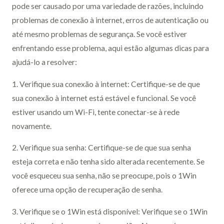
pode ser causado por uma variedade de razões, incluindo
problemas de conexão à internet, erros de autenticação ou
até mesmo problemas de segurança. Se você estiver
enfrentando esse problema, aqui estão algumas dicas para
ajudá-lo a resolver:
1. Verifique sua conexão à internet: Certifique-se de que
sua conexão à internet está estável e funcional. Se você
estiver usando um Wi-Fi, tente conectar-se à rede
novamente.
2. Verifique sua senha: Certifique-se de que sua senha
esteja correta e não tenha sido alterada recentemente. Se
você esqueceu sua senha, não se preocupe, pois o 1Win
oferece uma opção de recuperação de senha.
3. Verifique se o 1Win está disponível: Verifique se o 1Win