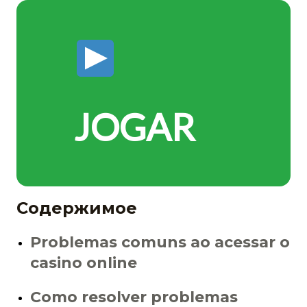
JOGAR
Содержимое
Problemas comuns ao acessar o
casino online
Como resolver problemas