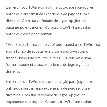
Em resumo, o 1Win é uma ótima opção para jogadores
online que buscam uma experiência de jogo segura e
divertida. Com sua variedade de jogos, opções de
pagamento e licença em Curaçau, o 1Win é um casino
online que você pode confiar.
1Win Bet é a forma como você pode apostar no 1Win. Isso
é uma forma de apostar em jogos esportivos, como
futebol, basquete e muitos outros. O 1Win Bet é uma
forma de aumentar sua experiência de jogo e ganhar
dinheiro.
Em resumo, o 1Win é uma ótima opção para jogadores
online que buscam uma experiência de jogo segura e
divertida. Com sua variedade de jogos, opções de
pagamento e licença em Curaçau, o 1Win é um casino