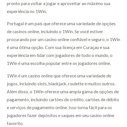
pronto para voltar a jogar e aproveitar ao máximo sua
experiência no 1Win.
Portugal é um país que oferece uma variedade de opções
de casinos online, incluindo o 1Win. Se você estiver
procurando por um casino online confiável e seguro, o 1Win
é uma ótima opção. Com sua licença em Curaçau e sua
experiência em lidar com jogadores de todo o mundo, o
1Win é uma escolha popular entre os jogadores online.
1Win é um casino online que oferece uma variedade de
jogos, incluindo slots, blackjack, roulette e muitos outros.
Além disso, o 1Win oferece uma ampla gama de opções de
pagamento, incluindo cartões de crédito, cartões de débito
e serviços de pagamento online. Isso torna fácil para os
jogadores fazer depósitos e saques em seu casino online
favorito.