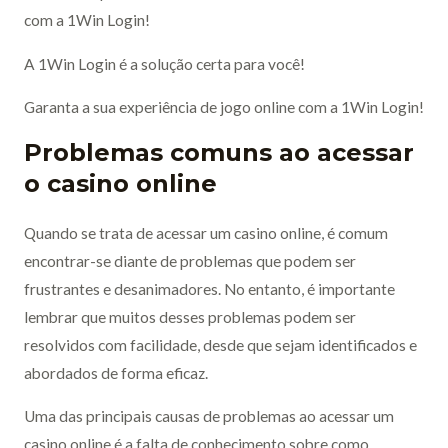
com a 1Win Login!
A 1Win Login é a solução certa para você!
Garanta a sua experiência de jogo online com a 1Win Login!
Problemas comuns ao acessar
o casino online
Quando se trata de acessar um casino online, é comum
encontrar-se diante de problemas que podem ser
frustrantes e desanimadores. No entanto, é importante
lembrar que muitos desses problemas podem ser
resolvidos com facilidade, desde que sejam identificados e
abordados de forma eficaz.
Uma das principais causas de problemas ao acessar um
casino online é a falta de conhecimento sobre como