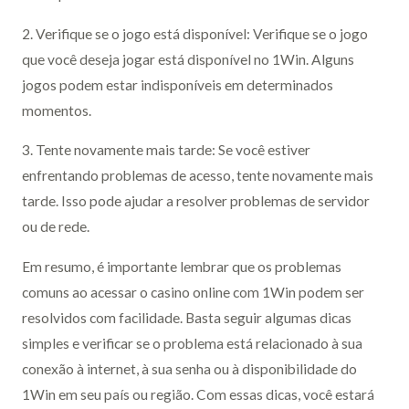
2. Verifique se o jogo está disponível: Verifique se o jogo
que você deseja jogar está disponível no 1Win. Alguns
jogos podem estar indisponíveis em determinados
momentos.
3. Tente novamente mais tarde: Se você estiver
enfrentando problemas de acesso, tente novamente mais
tarde. Isso pode ajudar a resolver problemas de servidor
ou de rede.
Em resumo, é importante lembrar que os problemas
comuns ao acessar o casino online com 1Win podem ser
resolvidos com facilidade. Basta seguir algumas dicas
simples e verificar se o problema está relacionado à sua
conexão à internet, à sua senha ou à disponibilidade do
1Win em seu país ou região. Com essas dicas, você estará