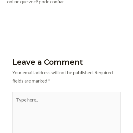
online que você pode confiar.
Post
←
Previous
Next Post
→
navigation
Post
Leave a Comment
Your email address will not be published.
Required
fields are marked
*
Type
here..