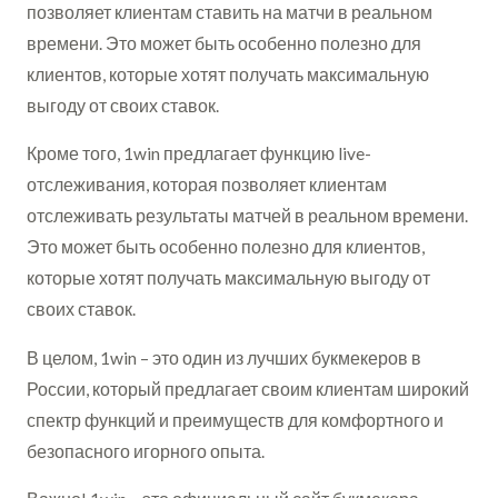
позволяет клиентам ставить на матчи в реальном
времени. Это может быть особенно полезно для
клиентов, которые хотят получать максимальную
выгоду от своих ставок.
Кроме того, 1win предлагает функцию live-
отслеживания, которая позволяет клиентам
отслеживать результаты матчей в реальном времени.
Это может быть особенно полезно для клиентов,
которые хотят получать максимальную выгоду от
своих ставок.
В целом, 1win – это один из лучших букмекеров в
России, который предлагает своим клиентам широкий
спектр функций и преимуществ для комфортного и
безопасного игорного опыта.