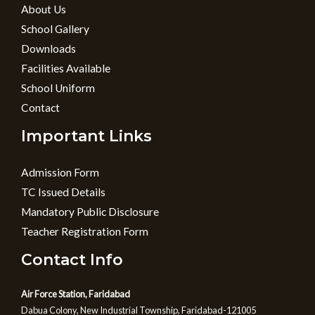
About Us
School Gallery
Downloads
Facilities Available
School Uniform
Contact
Important Links
Admission Form
TC Issued Details
Mandatory Public Disclosure
Teacher Registration Form
Contact Info
Air Force Station, Faridabad
Dabua Colony, New Industrial Township, Faridabad-121005