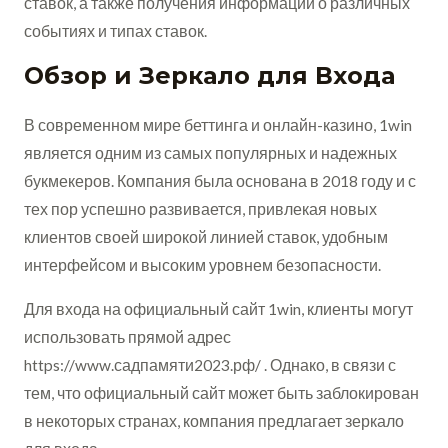
ставок, а также получения информации о различных
событиях и типах ставок.
Обзор и Зеркало для Входа
В современном мире беттинга и онлайн-казино, 1win
является одним из самых популярных и надежных
букмекеров. Компания была основана в 2018 году и с
тех пор успешно развивается, привлекая новых
клиентов своей широкой линией ставок, удобным
интерфейсом и высоким уровнем безопасности.
Для входа на официальный сайт 1win, клиенты могут
использовать прямой адрес
https://www.садпамяти2023.рф/ . Однако, в связи с
тем, что официальный сайт может быть заблокирован
в некоторых странах, компания предлагает зеркало