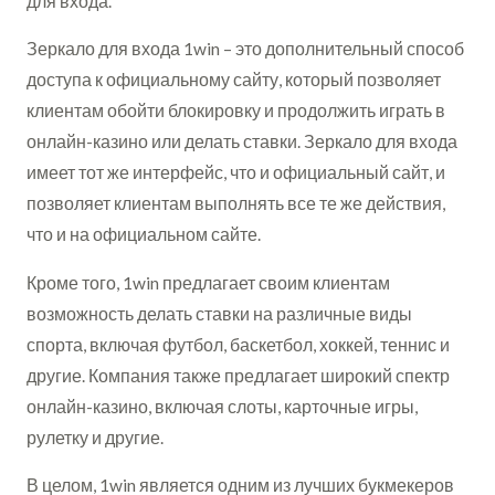
для входа.
Зеркало для входа 1win – это дополнительный способ
доступа к официальному сайту, который позволяет
клиентам обойти блокировку и продолжить играть в
онлайн-казино или делать ставки. Зеркало для входа
имеет тот же интерфейс, что и официальный сайт, и
позволяет клиентам выполнять все те же действия,
что и на официальном сайте.
Кроме того, 1win предлагает своим клиентам
возможность делать ставки на различные виды
спорта, включая футбол, баскетбол, хоккей, теннис и
другие. Компания также предлагает широкий спектр
онлайн-казино, включая слоты, карточные игры,
рулетку и другие.
В целом, 1win является одним из лучших букмекеров