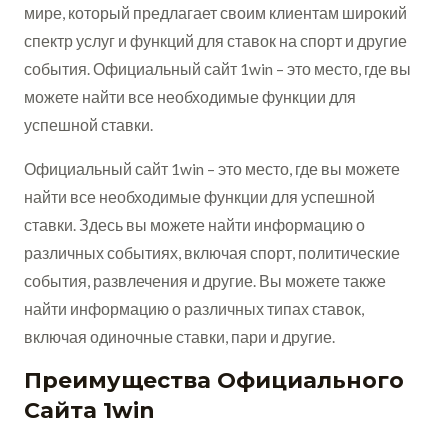
мире, который предлагает своим клиентам широкий
спектр услуг и функций для ставок на спорт и другие
события. Официальный сайт 1win – это место, где вы
можете найти все необходимые функции для
успешной ставки.
Официальный сайт 1win – это место, где вы можете
найти все необходимые функции для успешной
ставки. Здесь вы можете найти информацию о
различных событиях, включая спорт, политические
события, развлечения и другие. Вы можете также
найти информацию о различных типах ставок,
включая одиночные ставки, пари и другие.
Преимущества Официального
Сайта 1win