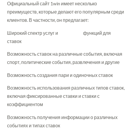
Официальный сайт 1win имеет несколько
преимуществ, которые делают его популярным среди
клиентов. В частности, он предлагает:
Широкий спектр услуг и
1win casino
функций для
ставок
Возможность ставок на различные события, включая
спорт, политические события, развлечения и другие
Возможность создания пари и одиночных ставок
Возможность использования различных типов ставок,
включая фиксированные ставки и ставки с
коэффициентом
Возможность получения информации о различных
событиях и типах ставок