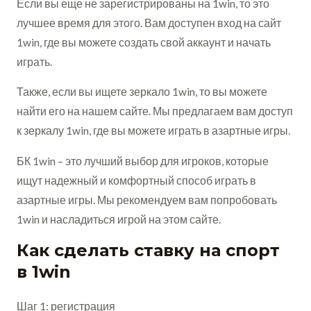
Если вы еще не зарегистрированы на 1win, то это
лучшее время для этого. Вам доступен вход на сайт
1win, где вы можете создать свой аккаунт и начать
играть.
Также, если вы ищете зеркало 1win, то вы можете
найти его на нашем сайте. Мы предлагаем вам доступ
к зеркалу 1win, где вы можете играть в азартные игры.
БК 1win – это лучший выбор для игроков, которые
ищут надежный и комфортный способ играть в
азартные игры. Мы рекомендуем вам попробовать
1win и насладиться игрой на этом сайте.
Как сделать ставку на спорт
в 1win
Шаг 1: регистрация