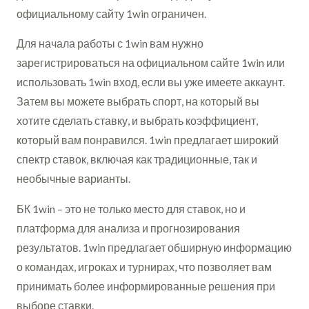
официальному сайту 1win ограничен.
Для начала работы с 1win вам нужно
зарегистрироваться на официальном сайте 1win или
использовать 1win вход, если вы уже имеете аккаунт.
Затем вы можете выбрать спорт, на который вы
хотите сделать ставку, и выбрать коэффициент,
который вам понравился. 1win предлагает широкий
спектр ставок, включая как традиционные, так и
необычные варианты.
БК 1win – это не только место для ставок, но и
платформа для анализа и прогнозирования
результатов. 1win предлагает обширную информацию
о командах, игроках и турнирах, что позволяет вам
принимать более информированные решения при
выборе ставки.