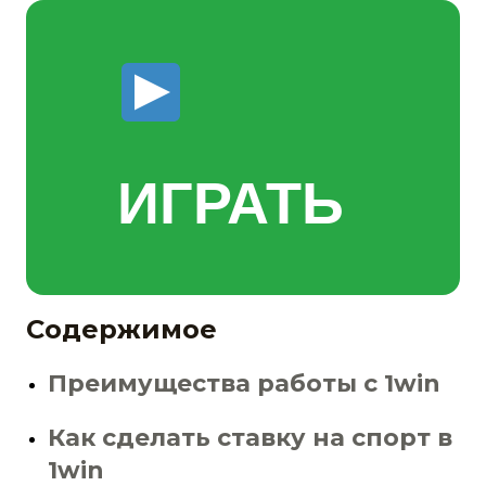
ИГРАТЬ
Содержимое
Преимущества работы с 1win
Как сделать ставку на спорт в
1win