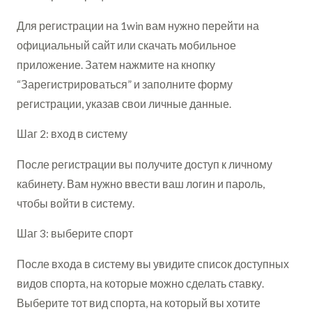
Для регистрации на 1win вам нужно перейти на
официальный сайт или скачать мобильное
приложение. Затем нажмите на кнопку
“Зарегистрироваться” и заполните форму
регистрации, указав свои личные данные.
Шаг 2: вход в систему
После регистрации вы получите доступ к личному
кабинету. Вам нужно ввести ваш логин и пароль,
чтобы войти в систему.
Шаг 3: выберите спорт
После входа в систему вы увидите список доступных
видов спорта, на которые можно сделать ставку.
Выберите тот вид спорта, на который вы хотите