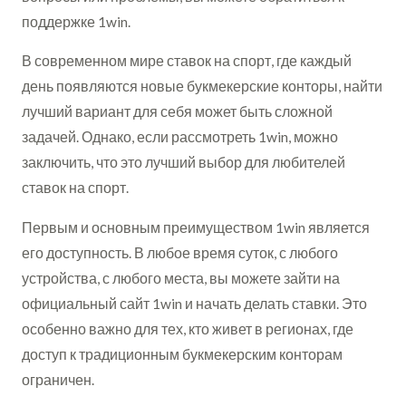
поддержке 1win.
В современном мире ставок на спорт, где каждый
день появляются новые букмекерские конторы, найти
лучший вариант для себя может быть сложной
задачей. Однако, если рассмотреть 1win, можно
заключить, что это лучший выбор для любителей
ставок на спорт.
Первым и основным преимуществом 1win является
его доступность. В любое время суток, с любого
устройства, с любого места, вы можете зайти на
официальный сайт 1win и начать делать ставки. Это
особенно важно для тех, кто живет в регионах, где
доступ к традиционным букмекерским конторам
ограничен.