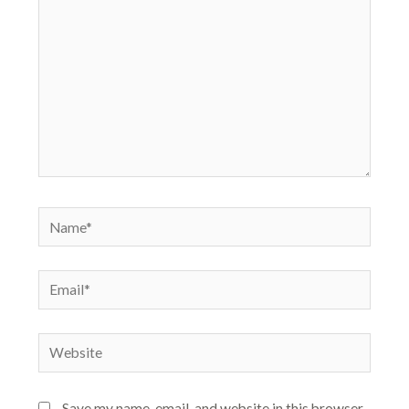
Name*
Email*
Website
Save my name, email, and website in this browser