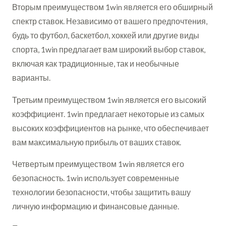
Вторым преимуществом 1win является его обширный
спектр ставок. Независимо от вашего предпочтения,
будь то футбол, баскетбол, хоккей или другие виды
спорта, 1win предлагает вам широкий выбор ставок,
включая как традиционные, так и необычные
варианты.
Третьим преимуществом 1win является его высокий
коэффициент. 1win предлагает некоторые из самых
высоких коэффициентов на рынке, что обеспечивает
вам максимальную прибыль от ваших ставок.
Четвертым преимуществом 1win является его
безопасность. 1win использует современные
технологии безопасности, чтобы защитить вашу
личную информацию и финансовые данные.