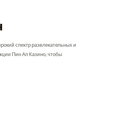
н
ирокий спектр развлекательных и
ции Пин Ап Казино, чтобы