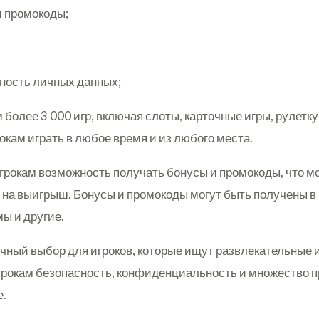
и промокоды;
ность личных данных;
 более 3 000 игр, включая слоты, карточные игры, рулетку,
окам играть в любое время и из любого места.
игрокам возможность получать бонусы и промокоды, что м
 на выигрыш. Бонусы и промокоды могут быть получены в
ы и другие.
личный выбор для игроков, которые ищут развлекательны
грокам безопасность, конфиденциальность и множество 
е.