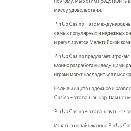
поэтому, мы хотим представить 
массу удовольствия.
Pin Up Casino – это международны
самых популярных и надежных онл
и регулируется Мальтийской коми
Pin Up Casino предлагает игрокам 
казино разработаны ведущими разр
игроки могут насладиться высок
Если вы ищете надежное и развлек
Casino – это ваш выбор. Вам не н
Pin Up Casino – это ваш путь к сч
Играть в онлайн-казино Pin Up Cas