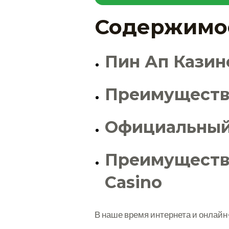
Содержимо
Пин Ап Казино
Преимуществ
Официальный 
Преимущества
Casino
В наше время интернета и онлайн