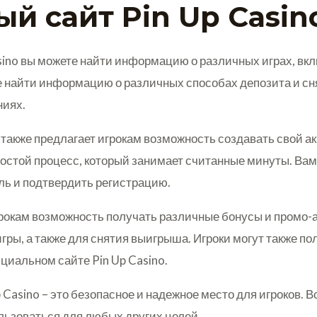
й сайт Pin Up Casin
ino вы можете найти информацию о различных играх, вкл
же найти информацию о различных способах депозита и сн
ниях.
также предлагает игрокам возможность создавать свой акк
простой процесс, который занимает считанные минуты. Вам
ль и подтвердить регистрацию.
игрокам возможность получать различные бонусы и промо-
гры, а также для снятия выигрыша. Игроки могут также 
циальном сайте Pin Up Casino.
asino – это безопасное и надежное место для игроков. В
льзоваться для любых других целей.