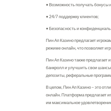
• Возможность получать бонусы 
• 24/7 поддержку клиентов;
• Безопасность и конфиденциаль
Пин Ап Казино предлагает игрокам
режиме онлайн, что позволяет игр
Пин Ап Казино также предлагает 
банкролл и улучшить свои шансы
депозиты, реферальные программ
В целом, Пин Ап Казино – это от
онлайн. Платформа предлагает и
им максимальное удовлетворени