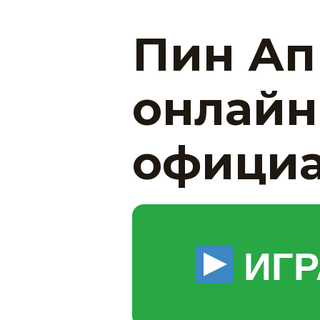
Пин Ап 
онлайн 
официа
ИГР