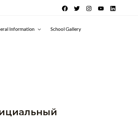
eral Information
School Gallery
Официальный