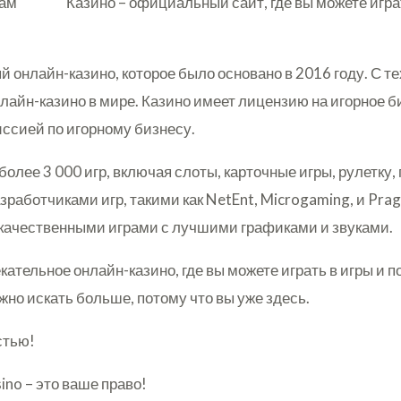
вам
пин ап
Казино – официальный сайт, где вы можете игра
й онлайн-казино, которое было основано в 2016 году. С тех
айн-казино в мире. Казино имеет лицензию на игорное би
ссией по игорному бизнесу.
более 3 000 игр, включая слоты, карточные игры, рулетку, 
аботчиками игр, такими как NetEnt, Microgaming, и Pragm
окачественными играми с лучшими графиками и звуками.
ательное онлайн-казино, где вы можете играть в игры и п
ужно искать больше, потому что вы уже здесь.
астью!
ino – это ваше право!