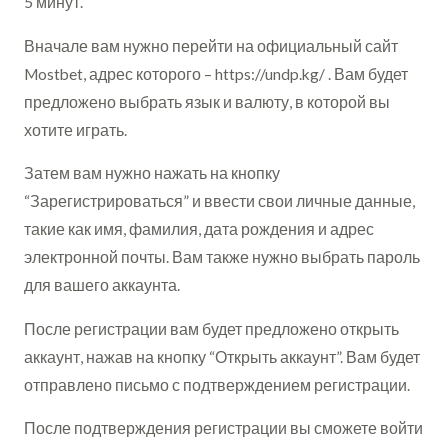
5 минут.
Вначале вам нужно перейти на официальный сайт
Mostbet, адрес которого – https://undp.kg/ . Вам будет
предложено выбрать язык и валюту, в которой вы
хотите играть.
Затем вам нужно нажать на кнопку
“Зарегистрироваться” и ввести свои личные данные,
такие как имя, фамилия, дата рождения и адрес
электронной почты. Вам также нужно выбрать пароль
для вашего аккаунта.
После регистрации вам будет предложено открыть
аккаунт, нажав на кнопку “Открыть аккаунт”. Вам будет
отправлено письмо с подтверждением регистрации.
После подтверждения регистрации вы сможете войти