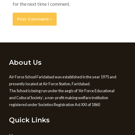
for the next time I comment.
About Us
Air Force School Faridabad was established in the year 1975 and
presently located at Air Force Station, Faridabad.
The School is being run under the aegis of ‘Air Force Educational
and Cultural Society’, a non-profit making welfare institution
registered under Societies Registration Act XXI of 1860
Quick Links