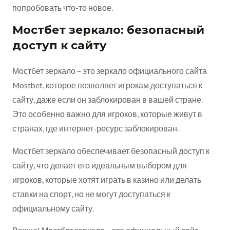
попробовать что-то новое.
Мостбет зеркало: безопасный
доступ к сайту
Мостбет зеркало – это зеркало официального сайта
Mostbet, которое позволяет игрокам доступаться к
сайту, даже если он заблокирован в вашей стране.
Это особенно важно для игроков, которые живут в
странах, где интернет-ресурс заблокирован.
Мостбет зеркало обеспечивает безопасный доступ к
сайту, что делает его идеальным выбором для
игроков, которые хотят играть в казино или делать
ставки на спорт, но не могут доступаться к
официальному сайту.