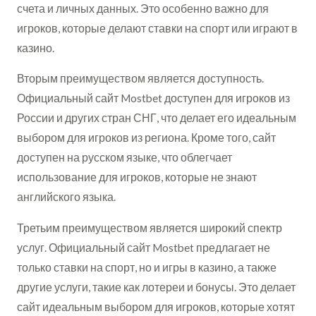
счета и личных данных. Это особенно важно для
игроков, которые делают ставки на спорт или играют в
казино.
Вторым преимуществом является доступность.
Официальный сайт Mostbet доступен для игроков из
России и других стран СНГ, что делает его идеальным
выбором для игроков из региона. Кроме того, сайт
доступен на русском языке, что облегчает
использование для игроков, которые не знают
английского языка.
Третьим преимуществом является широкий спектр
услуг. Официальный сайт Mostbet предлагает не
только ставки на спорт, но и игры в казино, а также
другие услуги, такие как лотереи и бонусы. Это делает
сайт идеальным выбором для игроков, которые хотят