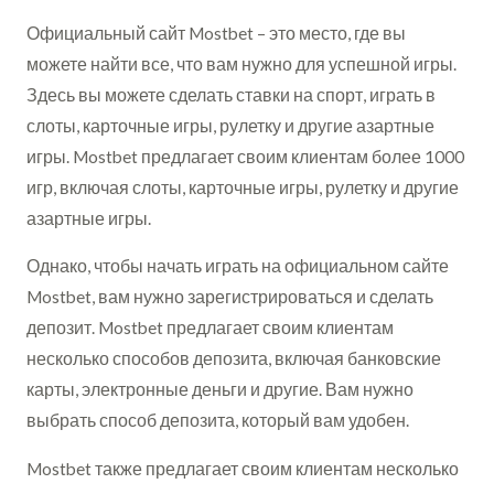
Официальный сайт Mostbet – это место, где вы
можете найти все, что вам нужно для успешной игры.
Здесь вы можете сделать ставки на спорт, играть в
слоты, карточные игры, рулетку и другие азартные
игры. Mostbet предлагает своим клиентам более 1000
игр, включая слоты, карточные игры, рулетку и другие
азартные игры.
Однако, чтобы начать играть на официальном сайте
Mostbet, вам нужно зарегистрироваться и сделать
депозит. Mostbet предлагает своим клиентам
несколько способов депозита, включая банковские
карты, электронные деньги и другие. Вам нужно
выбрать способ депозита, который вам удобен.
Mostbet также предлагает своим клиентам несколько