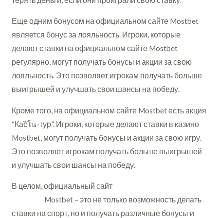
Еще одним бонусом на официальном сайте Mostbet
является бонус за лояльность. Игроки, которые
делают ставки на официальном сайте Mostbet
регулярно, могут получать бонусы и акции за свою
лояльность. Это позволяет игрокам получать больше
выигрышей и улучшать свои шансы на победу.
Кроме того, на официальном сайте Mostbet есть акция
“Касิโน-тур”. Игроки, которые делают ставки в казино
Mostbet, могут получать бонусы и акции за свою игру.
Это позволяет игрокам получать больше выигрышей
и улучшать свои шансы на победу.
В целом, официальный сайт
mostbet скачать на
телефон
Mostbet – это не только возможность делать
ставки на спорт, но и получать различные бонусы и