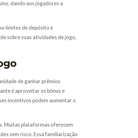
sino, dando aos jogadores a
o limites de depósito e
le sobre suas atividades de jogo,
Jogo
unidade de ganhar prêmios
tante é aproveitar os bônus e
sses incentivos podem aumentar o
as. Muitas plataformas oferecem
des sem risco. Essa familiarização