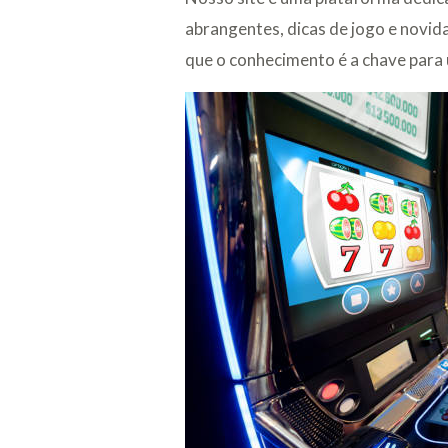
abrangentes, dicas de jogo e novid
que o conhecimento é a chave para 