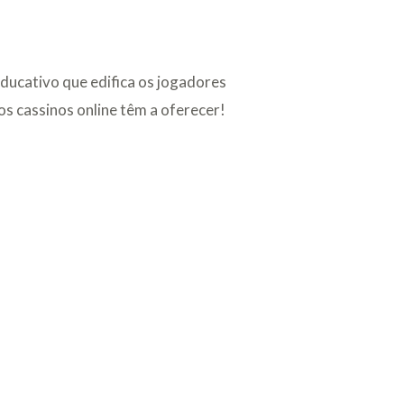
ucativo que edifica os jogadores
s cassinos online têm a oferecer!
Next Post
→