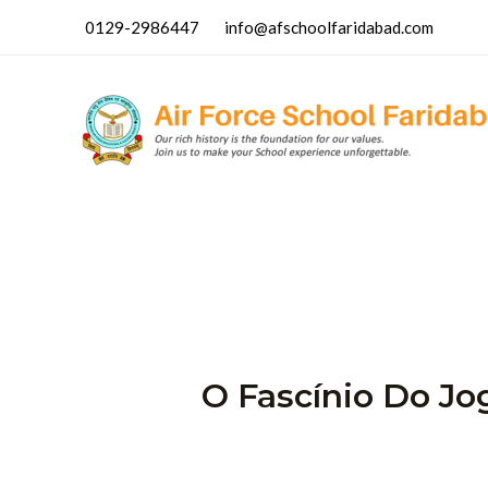
Skip
0129-2986447
info@afschoolfaridabad.com
to
content
O Fascínio Do Jo
Leave a Comment
/
Pablic
/ By
met