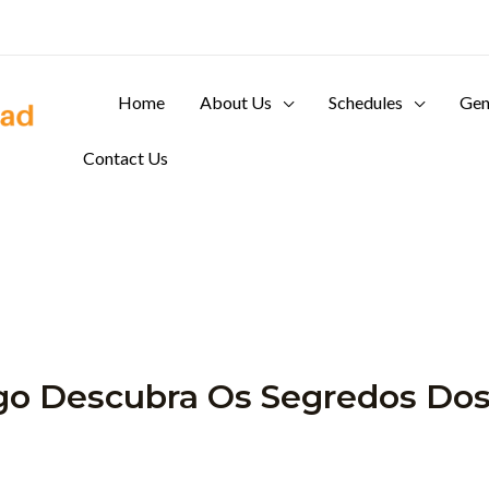
Home
About Us
Schedules
Gen
Contact Us
go Descubra Os Segredos Dos
sys