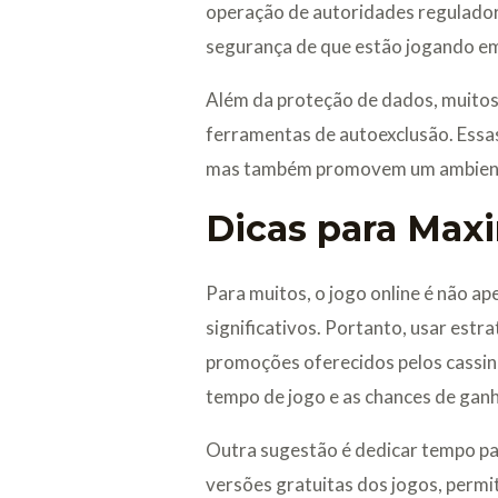
operação de autoridades regulador
segurança de que estão jogando e
Além da proteção de dados, muitos 
ferramentas de autoexclusão. Essa
mas também promovem um ambiente 
Dicas para Maxi
Para muitos, o jogo online é não 
significativos. Portanto, usar estr
promoções oferecidos pelos cassino
tempo de jogo e as chances de ganh
Outra sugestão é dedicar tempo par
versões gratuitas dos jogos, permi