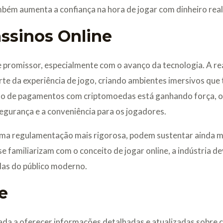
mbém aumenta a confiança na hora de jogar com dinheiro real
ssinos Online
e promissor, especialmente com o avanço da tecnologia. A r
rte da experiência de jogo, criando ambientes imersivos que
ação de pagamentos com criptomoedas está ganhando força, 
gurança e a conveniência para os jogadores.
ma regulamentação mais rigorosa, podem sustentar ainda ma
e familiarizam com o conceito de jogar online, a indústria d
as do público moderno.
e
da a oferecer informações detalhadas e atualizadas sobre c