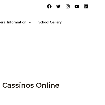
eral Information
School Gallery
 Cassinos Online