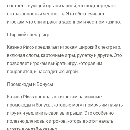
соответствующей организацией, что подтверждает
его законность и честность. Это обеспечивает
игрокам, что они играют в законном и честном казино.
Широкий спектр игр
Казино Pinco предлагает игрокам широкий спектр игр,
включая слоты, карточные игры, рулетку и другие. Это
позволяет игрокам выбрать игру, которая им
понравится, и насладиться игрой.
Промокоды и Бонусы
Казино Pinco предлагает игрокам различные
промокоды и бонусы, которые могут помочь им начать
игру или увеличить свои выигрыши. Это особенно
полезно для новых игроков, которые хотят начать
играть в онлайн-казино.