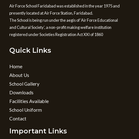
Air Force School Faridabad was established in the year 1975 and
presently located at Air Force Station, Faridabad.
The School is being run under the aegis of ‘Air Force Educational
and Cultural Society’, a non-profit making welfare institution
registered under Societies Registration Act XXI of 1860
Quick Links
Home
About Us
School Gallery
Downloads
Facilities Available
School Uniform
Contact
Important Links