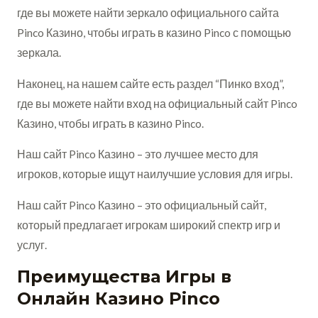
где вы можете найти зеркало официального сайта
Pinco Казино, чтобы играть в казино Pinco с помощью
зеркала.
Наконец, на нашем сайте есть раздел “Пинко вход”,
где вы можете найти вход на официальный сайт Pinco
Казино, чтобы играть в казино Pinco.
Наш сайт Pinco Казино – это лучшее место для
игроков, которые ищут наилучшие условия для игры.
Наш сайт Pinco Казино – это официальный сайт,
который предлагает игрокам широкий спектр игр и
услуг.
Преимущества Игры в
Онлайн Казино Pinco