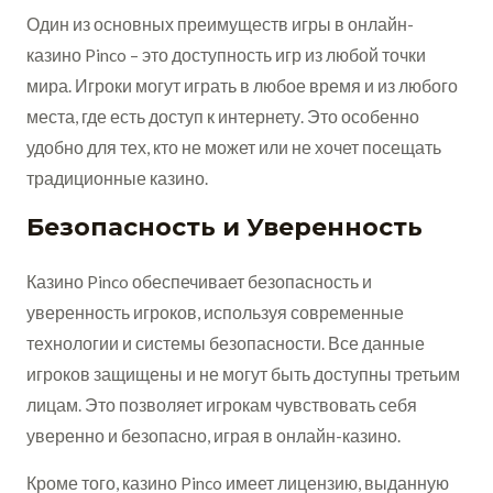
Один из основных преимуществ игры в онлайн-
казино Pinco – это доступность игр из любой точки
мира. Игроки могут играть в любое время и из любого
места, где есть доступ к интернету. Это особенно
удобно для тех, кто не может или не хочет посещать
традиционные казино.
Безопасность и Уверенность
Казино Pinco обеспечивает безопасность и
уверенность игроков, используя современные
технологии и системы безопасности. Все данные
игроков защищены и не могут быть доступны третьим
лицам. Это позволяет игрокам чувствовать себя
уверенно и безопасно, играя в онлайн-казино.
Кроме того, казино Pinco имеет лицензию, выданную