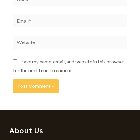
Email*
Website
Save my name, email, and website in this browser
for the next time I comment.
About Us