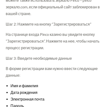
можете также использовать зеркало Pinco – pinco
зеркало.com, если официальный сайт заблокирован в
вашей стране.
Шаг 2: Нажмите на кнопку “Зарегистрироваться”
На странице входа Pinco казино вы увидите кнопку
“Зарегистрироваться”. Нажмите на нее, чтобы начать
процесс регистрации.
Шаг 3: Введите необходимые данные
В форме регистрации вам нужно ввести следующие
данные:
Имя и фамилия
Дата рождения
Электронная почта
Пароль