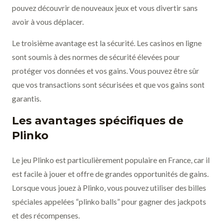
pouvez découvrir de nouveaux jeux et vous divertir sans
avoir à vous déplacer.
Le troisième avantage est la sécurité. Les casinos en ligne
sont soumis à des normes de sécurité élevées pour
protéger vos données et vos gains. Vous pouvez être sûr
que vos transactions sont sécurisées et que vos gains sont
garantis.
Les avantages spécifiques de
Plinko
Le jeu Plinko est particulièrement populaire en France, car il
est facile à jouer et offre de grandes opportunités de gains.
Lorsque vous jouez à Plinko, vous pouvez utiliser des billes
spéciales appelées “plinko balls” pour gagner des jackpots
et des récompenses.