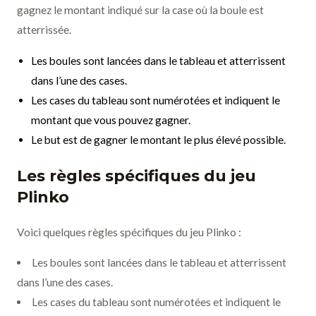
gagnez le montant indiqué sur la case où la boule est
atterrissée.
Les boules sont lancées dans le tableau et atterrissent
dans l’une des cases.
Les cases du tableau sont numérotées et indiquent le
montant que vous pouvez gagner.
Le but est de gagner le montant le plus élevé possible.
Les règles spécifiques du jeu
Plinko
Voici quelques règles spécifiques du jeu Plinko :
Les boules sont lancées dans le tableau et atterrissent
dans l’une des cases.
Les cases du tableau sont numérotées et indiquent le