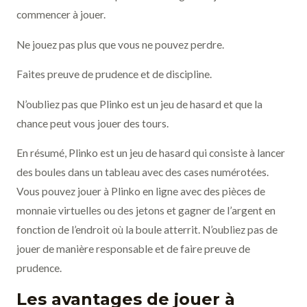
commencer à jouer.
Ne jouez pas plus que vous ne pouvez perdre.
Faites preuve de prudence et de discipline.
N’oubliez pas que Plinko est un jeu de hasard et que la
chance peut vous jouer des tours.
En résumé, Plinko est un jeu de hasard qui consiste à lancer
des boules dans un tableau avec des cases numérotées.
Vous pouvez jouer à Plinko en ligne avec des pièces de
monnaie virtuelles ou des jetons et gagner de l’argent en
fonction de l’endroit où la boule atterrit. N’oubliez pas de
jouer de manière responsable et de faire preuve de
prudence.
Les avantages de jouer à