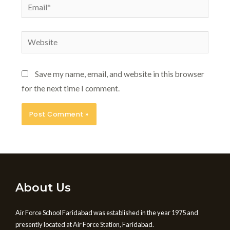
Email*
Website
Save my name, email, and website in this browser
for the next time I comment.
About Us
Air Force School Faridabad was established in the year 1975 and
presently located at Air Force Station, Faridabad.