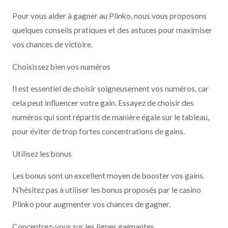
Pour vous aider à gagner au Plinko, nous vous proposons
quelques conseils pratiques et des astuces pour maximiser
vos chances de victoire.
Choisissez bien vos numéros
Il est essentiel de choisir soigneusement vos numéros, car
cela peut influencer votre gain. Essayez de choisir des
numéros qui sont répartis de manière égale sur le tableau,
pour éviter de trop fortes concentrations de gains.
Utilisez les bonus
Les bonus sont un excellent moyen de booster vos gains.
N’hésitez pas à utiliser les bonus proposés par le casino
Plinko pour augmenter vos chances de gagner.
Concentrez-vous sur les lignes gagnantes