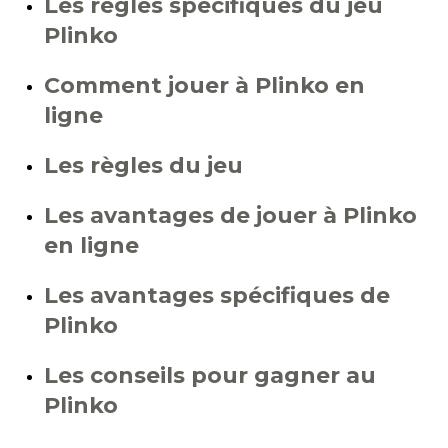
Les règles spécifiques du jeu
Plinko
Comment jouer à Plinko en
ligne
Les règles du jeu
Les avantages de jouer à Plinko
en ligne
Les avantages spécifiques de
Plinko
Les conseils pour gagner au
Plinko