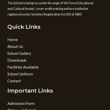
The School is being run under the aegis of ‘Air Force Educational
and Cultural Society’, a non-profit making welfare institution
registered under Societies Registration Act XXI of 1860
Quick Links
Home
About Us
School Gallery
Downloads
Facilities Available
School Uniform
Contact
Important Links
Admission Form