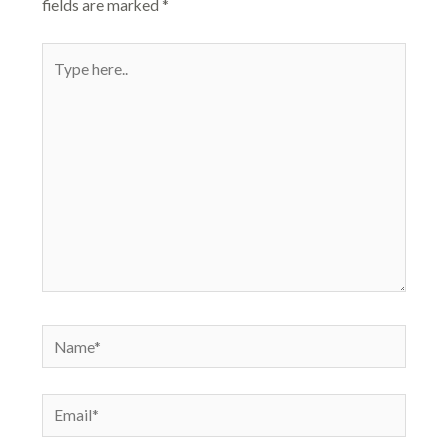
fields are marked
*
Type
here..
Name*
Email*