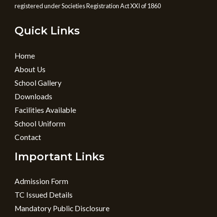
registered under Societies Registration Act XXI of 1860
Quick Links
Home
About Us
School Gallery
Downloads
Facilities Available
School Uniform
Contact
Important Links
Admission Form
TC Issued Details
Mandatory Public Disclosure