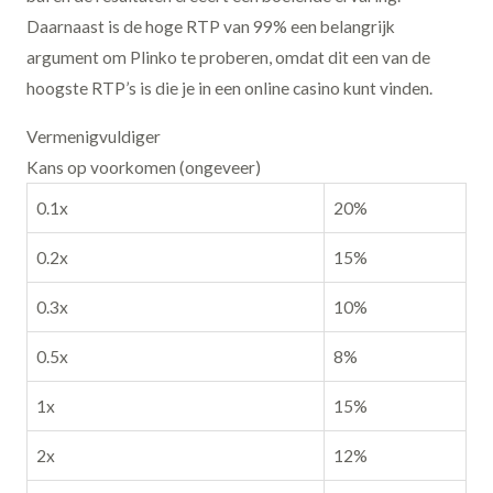
Daarnaast is de hoge RTP van 99% een belangrijk
argument om Plinko te proberen, omdat dit een van de
hoogste RTP’s is die je in een online casino kunt vinden.
Vermenigvuldiger
Kans op voorkomen (ongeveer)
0.1x
20%
0.2x
15%
0.3x
10%
0.5x
8%
1x
15%
2x
12%