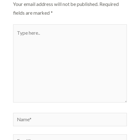
Your email address will not be published.
Required
fields are marked
*
Type
here..
Name*
Email*