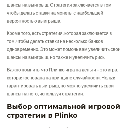
шансы на выигрыш. Стратегия заключается в том,
чтобы делать ставки на монеты с наибольшей
вероятностью выигрыша.
Кроме того, есть стратегия, которая заключается в
том, чтобы делать ставки на несколько банков
одновременно. Это может помочь вам увеличить свои
шансы на выигрыш, но также и увеличить риск.
Важно помнить, что Плинко игра на деньги – это игра,
которая основана на принципе случайности. Нельзя
гарантировать выигрыш, но можно увеличить свои
шансы на него, используя стратегии.
Выбор оптимальной игровой
стратегии в Plinko