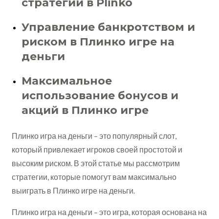
стратегии в Plinko
Управление банкротством и
риском в Плинко игре на
деньги
Максимальное
использование бонусов и
акций в Плинко игре
Плинко игра на деньги – это популярный слот,
который привлекает игроков своей простотой и
высоким риском. В этой статье мы рассмотрим
стратегии, которые помогут вам максимально
выиграть в Плинко игре на деньги.
Плинко игра на деньги – это игра, которая основана на