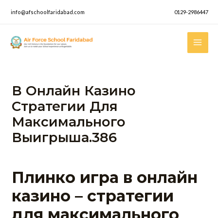
Skip
info@afschoolfaridabad.com
0129-2986447
to
content
Mai
Men
В Онлайн Казино
Стратегии Для
Максимального
Выигрыша.386
Leave a Comment
/
Blog
/ By
metsys
Плинко игра в онлайн
казино – стратегии
для максимального