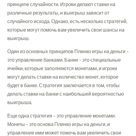
принципе случайности. Игроки делают ставки на
различные результаты, и выигрыш зависит от
случайного исхода. Однако, есть несколько стратегий,
которые могут помочь вам увеличить свои шансы на
выигрыш.
Один из основных принципов Плинко игры на деньги –
это управление банками. Банки – это специальные
ячейки, которые заполняются монетами, и игроки
могут делать ставки на количество монет, которое
будет в банке. Стратегия заключается в том, чтобы
делать ставки на банки с наибольшей вероятностью
выигрыша.
Еще одна стратегия – это управление монетами.
Монеты – это основа Плинко игры на деньги, и
управление ими может помочь вам увеличить свои