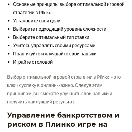
Основные принципы выбора оптимальной игровой
стратегии в Plinko:
Установите свои цели
Выберите подходящий уровень сложности
Выберите оптимальный тип ставки
Учитесь управлять своими ресурсами
Практикуйте и улучшайте свои навыки
Играйте с головой
Выбор оптимальной игровой стратегии в Plinko – это
ключ к успеху в онлайн-казино. Следуя этим
принципам, вы сможете улучшить свои навыки и
получить наилучший результат.
Управление банкротством и
риском в Плинко игре на