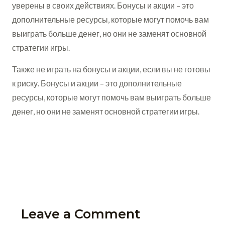
уверены в своих действиях. Бонусы и акции – это
дополнительные ресурсы, которые могут помочь вам
выиграть больше денег, но они не заменят основной
стратегии игры.
Также не играть на бонусы и акции, если вы не готовы
к риску. Бонусы и акции – это дополнительные
ресурсы, которые могут помочь вам выиграть больше
денег, но они не заменят основной стратегии игры.
Post
←
Previous
Next Post
→
navigation
Post
Leave a Comment