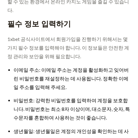
할 수 있는 환경에서 온라인 카지노 게임을 즐길 수 있습니
다.
필수 정보 입력하기
1xbet 공식사이트에서 회원가입을 진행하기 위해서는 몇
가지 필수 정보를 입력해야 합니다. 이 정보들은 안전한 계
정 관리와 보안을 위해 필요합니다.
이메일 주소: 이메일 주소는 계정을 활성화하고 잊어버
린 비밀번호를 재설정하는 데 사용됩니다. 정확한 이메
일 주소를 입력해 주세요.
비밀번호: 강력한 비밀번호를 입력하여 계정을 보호합
니다. 비밀번호는 최소 8자 이상이며, 대소문자, 숫자, 특
수문자를 혼합하여 사용하는 것이 좋습니다.
생년월일: 생년월일은 계정의 개인성을 확인하는 데 사