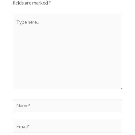
fields are marked
*
Type
here..
Name*
Email*