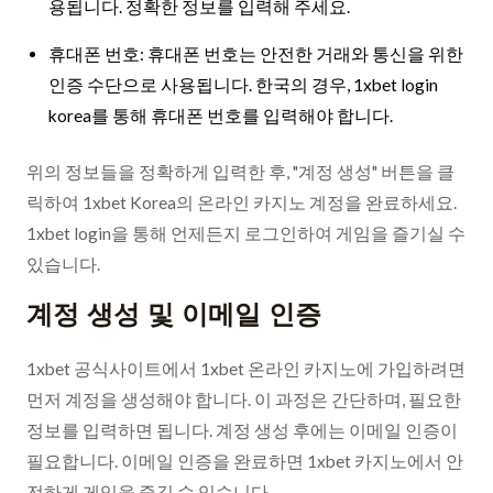
용됩니다. 정확한 정보를 입력해 주세요.
휴대폰 번호: 휴대폰 번호는 안전한 거래와 통신을 위한
인증 수단으로 사용됩니다. 한국의 경우, 1xbet login
korea를 통해 휴대폰 번호를 입력해야 합니다.
위의 정보들을 정확하게 입력한 후, "계정 생성" 버튼을 클
릭하여 1xbet Korea의 온라인 카지노 계정을 완료하세요.
1xbet login을 통해 언제든지 로그인하여 게임을 즐기실 수
있습니다.
계정 생성 및 이메일 인증
1xbet 공식사이트에서 1xbet 온라인 카지노에 가입하려면
먼저 계정을 생성해야 합니다. 이 과정은 간단하며, 필요한
정보를 입력하면 됩니다. 계정 생성 후에는 이메일 인증이
필요합니다. 이메일 인증을 완료하면 1xbet 카지노에서 안
전하게 게임을 즐길 수 있습니다.