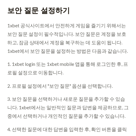
보안 질문 설정하기
1xbet 공식사이트에서 안전하게 게임을 즐기기 위해서는
보안 질문 설정이 필수적입니다. 보안 질문은 계정을 보호
하고, 잠금 상태에서 계정을 복구하는 데 도움이 됩니다.
1xbet에서 보안 질문을 설정하는 방법은 다음과 같습니다.
1. 1xbet login 또는 1xbet mobile 앱을 통해 로그인한 후, 프
로필 설정으로 이동합니다.
2. 프로필 설정에서 "보안 질문" 옵션을 선택합니다.
3. 보안 질문을 선택하거나 새로운 질문을 추가할 수 있습
니다. 1xbet에서는 일반적인 질문과 답변을 제공하므로, 그
중에서 선택하거나 개인적인 질문을 추가할 수 있습니다.
4. 선택한 질문에 대한 답변을 입력한 후, 확인 버튼을 클릭