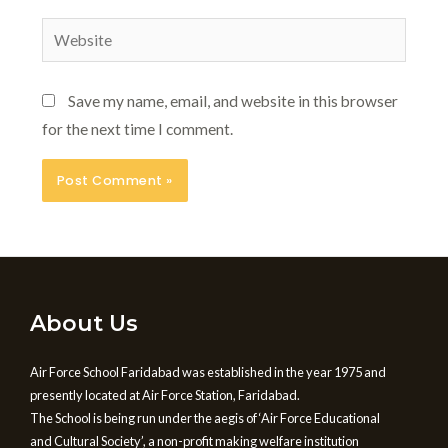
Website
Save my name, email, and website in this browser
for the next time I comment.
About Us
Air Force School Faridabad was established in the year 1975 and
presently located at Air Force Station, Faridabad.
The School is being run under the aegis of ‘Air Force Educational
and Cultural Society’, a non-profit making welfare institution