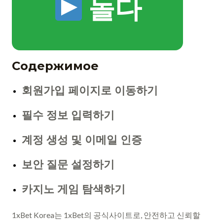
놀다
Содержимое
회원가입 페이지로 이동하기
필수 정보 입력하기
계정 생성 및 이메일 인증
보안 질문 설정하기
카지노 게임 탐색하기
1xBet Korea는 1xBet의 공식사이트로, 안전하고 신뢰할