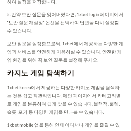
하여 설정을 저장합니다.
5. 만약 보안 질문을 잊어버렸다면, 1xbet login 페이지에서
"보안 질문 재설정" 옵션을 선택하여 답변을 다시 설정할
수 있습니다.
보안 질문을 설정함으로써, 1xbet에서 제공하는 다양한 게
임과 서비스를 안전하게 이용하실 수 있습니다. 안전한 게
임 환경을 위해 꼭 보안 질문을 설정해 주세요.
카지노 게임 탐색하기
1xbet korea에서 제공하는 다양한 카지노 게임을 탐색하
는 것은 쉽고 직관적입니다. 메인 페이지에서 카테고리별
로 게임을 분류하여 쉽게 찾을 수 있습니다. 블랙잭, 룰렛,
슬롯, 포커 등 다양한 게임을 만나볼 수 있습니다.
1xbet mobile 앱을 통해 언제 어디서나 게임을 즐길 수 있