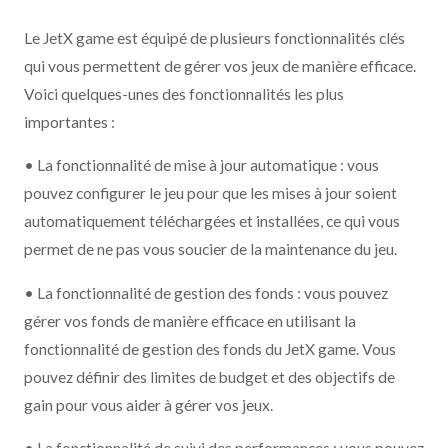
Le JetX game est équipé de plusieurs fonctionnalités clés
qui vous permettent de gérer vos jeux de manière efficace.
Voici quelques-unes des fonctionnalités les plus
importantes :
• La fonctionnalité de mise à jour automatique : vous
pouvez configurer le jeu pour que les mises à jour soient
automatiquement téléchargées et installées, ce qui vous
permet de ne pas vous soucier de la maintenance du jeu.
• La fonctionnalité de gestion des fonds : vous pouvez
gérer vos fonds de manière efficace en utilisant la
fonctionnalité de gestion des fonds du JetX game. Vous
pouvez définir des limites de budget et des objectifs de
gain pour vous aider à gérer vos jeux.