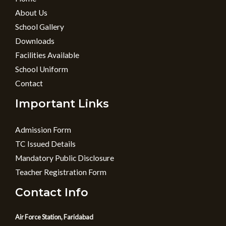
About Us
School Gallery
Downloads
Facilities Available
School Uniform
Contact
Important Links
Admission Form
TC Issued Details
Mandatory Public Disclosure
Teacher Registration Form
Contact Info
Air Force Station, Faridabad