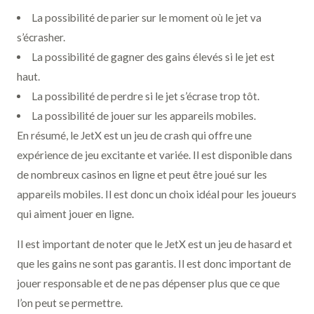
La possibilité de parier sur le moment où le jet va
s’écrasher.
La possibilité de gagner des gains élevés si le jet est
haut.
La possibilité de perdre si le jet s’écrase trop tôt.
La possibilité de jouer sur les appareils mobiles.
En résumé, le JetX est un jeu de crash qui offre une
expérience de jeu excitante et variée. Il est disponible dans
de nombreux casinos en ligne et peut être joué sur les
appareils mobiles. Il est donc un choix idéal pour les joueurs
qui aiment jouer en ligne.
Il est important de noter que le JetX est un jeu de hasard et
que les gains ne sont pas garantis. Il est donc important de
jouer responsable et de ne pas dépenser plus que ce que
l’on peut se permettre.