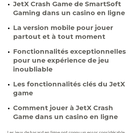
JetX Crash Game de SmartSoft
Gaming dans un casino en ligne
La version mobile pour jouer
partout et à tout moment
Fonctionnalités exceptionnelles
pour une expérience de jeu
inoubliable
Les fonctionnalités clés du JetX
game
Comment jouer à JetX Crash
Game dans un casino en ligne
Les jeux de hasard en ligne ont connu un essor considérable