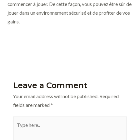
commencer à jouer. De cette façon, vous pouvez être sûr de
jouer dans un environnement sécurisé et de profiter de vos
gains.
Post
←
Previous
Next Post
→
navigation
Post
Leave a Comment
Your email address will not be published.
Required
fields are marked
*
Type
here..