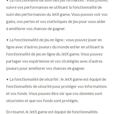
• La fonctionnalité de suivi des performances : vous pouvez
suivre vos performances en utilisant la fonctionnalité de
suivi des performances du JetX game. Vous pouvez voir vos
gains, vos pertes et vos statistiques de jeu pour vous aider
à améliorer vos chances de gagner.
• La fonctionnalité de jeu en ligne : vous pouvez jouer en
ligne avec d’autres joueurs du monde entier en utilisant la
fonctionnalité de jeu en ligne du JetX game. Vous pouvez
partager vos expériences et vos stratégies avec d’autres
joueurs pour améliorer vos chances de gagner.
• La fonctionnalité de sécurité : le JetX game est équipé de
fonctionnalités de sécurité pour protéger vos informations
et vos fonds. Vous pouvez être sûr que vos données sont
sécurisées et que vos fonds sont protégés.
En résumé, le JetX game est équipé de fonctionnalités