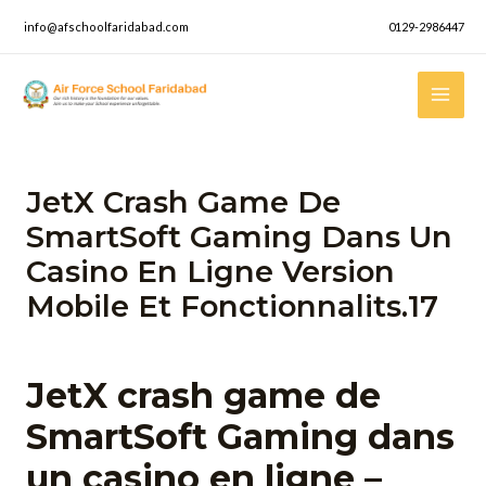
Skip
info@afschoolfaridabad.com
0129-2986447
to
content
Mai
Men
JetX Crash Game De
SmartSoft Gaming Dans Un
Casino En Ligne Version
Mobile Et Fonctionnalits.17
Leave a Comment
/
Blog
/ By
metsys
JetX crash game de
SmartSoft Gaming dans
un casino en ligne –