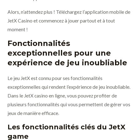
Alors, n’attendez plus ! Téléchargez l’application mobile de
JetX Casino et commencez à jouer partout et à tout
moment !
Fonctionnalités
exceptionnelles pour une
expérience de jeu inoubliable
Le jeu JetX est connu pour ses fonctionnalités
exceptionnelles qui rendent l’expérience de jeu inoubliable.
Dans le JetX casino en ligne, vous pouvez profiter de
plusieurs fonctionnalités qui vous permettent de gérer vos
jeux de manière efficace.
Les fonctionnalités clés du JetX
game