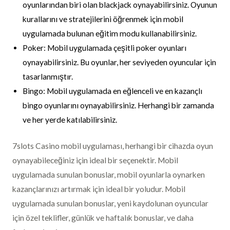
oyunlarından biri olan blackjack oynayabilirsiniz. Oyunun
kurallarını ve stratejilerini öğrenmek için mobil
uygulamada bulunan eğitim modu kullanabilirsiniz.
Poker: Mobil uygulamada çeşitli poker oyunları
oynayabilirsiniz. Bu oyunlar, her seviyeden oyuncular için
tasarlanmıştır.
Bingo: Mobil uygulamada en eğlenceli ve en kazançlı
bingo oyunlarını oynayabilirsiniz. Herhangi bir zamanda
ve her yerde katılabilirsiniz.
7slots Casino mobil uygulaması, herhangi bir cihazda oyun
oynayabileceğiniz için ideal bir seçenektir. Mobil
uygulamada sunulan bonuslar, mobil oyunlarla oynarken
kazançlarınızı artırmak için ideal bir yoludur. Mobil
uygulamada sunulan bonuslar, yeni kaydolunan oyuncular
için özel teklifler, günlük ve haftalık bonuslar, ve daha