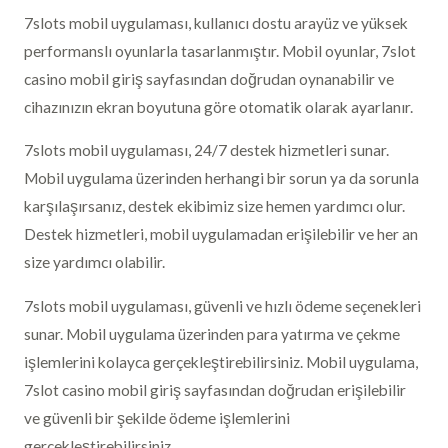
7slots mobil uygulaması, kullanıcı dostu arayüz ve yüksek
performanslı oyunlarla tasarlanmıştır. Mobil oyunlar, 7slot
casino mobil giriş sayfasından doğrudan oynanabilir ve
cihazınızın ekran boyutuna göre otomatik olarak ayarlanır.
7slots mobil uygulaması, 24/7 destek hizmetleri sunar.
Mobil uygulama üzerinden herhangi bir sorun ya da sorunla
karşılaşırsanız, destek ekibimiz size hemen yardımcı olur.
Destek hizmetleri, mobil uygulamadan erişilebilir ve her an
size yardımcı olabilir.
7slots mobil uygulaması, güvenli ve hızlı ödeme seçenekleri
sunar. Mobil uygulama üzerinden para yatırma ve çekme
işlemlerini kolayca gerçekleştirebilirsiniz. Mobil uygulama,
7slot casino mobil giriş sayfasından doğrudan erişilebilir
ve güvenli bir şekilde ödeme işlemlerini
gerçekleştirebilirsiniz.