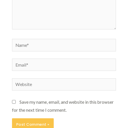
Name*
Email*
Website
Save my name, email, and website in this browser
for the next time I comment.