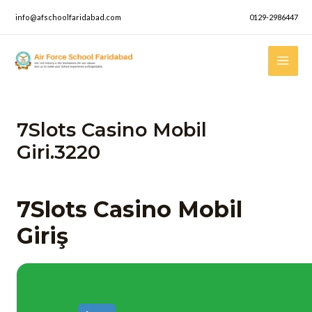
Skip
info@afschoolfaridabad.com
0129-2986447
to
content
Mai
Men
7Slots Casino Mobil
Giri.3220
Leave a Comment
/
Blog
/ By
metsys
7Slots Casino Mobil
Giriş