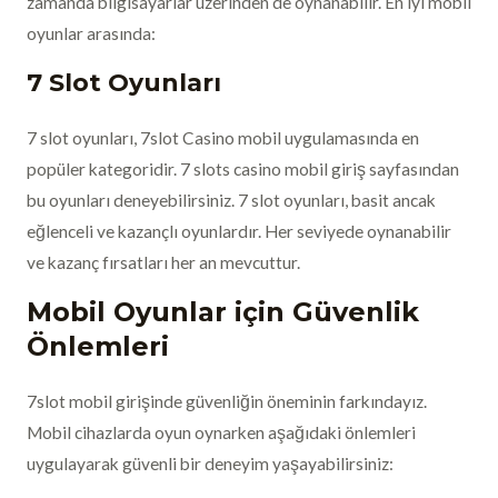
zamanda bilgisayarlar üzerinden de oynanabilir. En iyi mobil
oyunlar arasında:
7 Slot Oyunları
7 slot oyunları, 7slot Casino mobil uygulamasında en
popüler kategoridir. 7 slots casino mobil giriş sayfasından
bu oyunları deneyebilirsiniz. 7 slot oyunları, basit ancak
eğlenceli ve kazançlı oyunlardır. Her seviyede oynanabilir
ve kazanç fırsatları her an mevcuttur.
Mobil Oyunlar için Güvenlik
Önlemleri
7slot mobil girişinde güvenliğin öneminin farkındayız.
Mobil cihazlarda oyun oynarken aşağıdaki önlemleri
uygulayarak güvenli bir deneyim yaşayabilirsiniz: