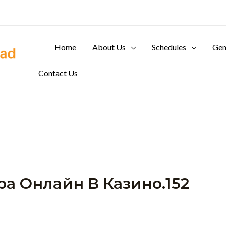
Home
About Us
Schedules
Gen
Contact Us
ра Онлайн В Казино.152
s