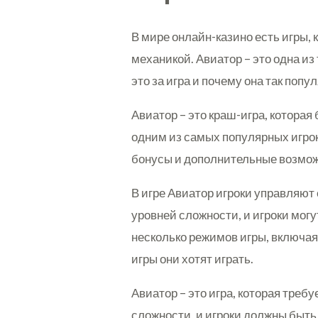
В мире онлайн-казино есть игры,
механикой. Авиатор – это одна из
это за игра и почему она так попу
Авиатор – это краш-игра, которая
одним из самых популярных игрок
бонусы и дополнительные возмож
В игре Авиатор игроки управляют 
уровней сложности, и игроки могу
несколько режимов игры, включая
игры они хотят играть.
Авиатор – это игра, которая треб
сложности, и игроки должны быть 