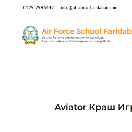
Skip
0129-2986447
info@afschoolfaridabad.com
to
content
Aviator Краш Иг
Leave a Comment
/
Blog
/ By
metsy