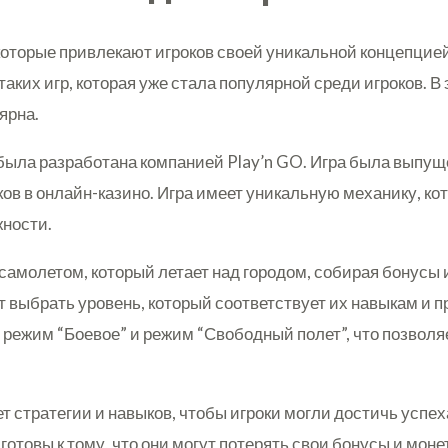
 которые привлекают игроков своей уникальной концепцие
 таких игр, которая уже стала популярной среди игроков. В
лярна.
 была разработана компанией Play’n GO. Игра была выпущен
ов в онлайн-казино. Игра имеет уникальную механику, ко
ности.
самолетом, который летает над городом, собирая бонусы 
т выбрать уровень, который соответствует их навыкам и 
 режим “Боевое” и режим “Свободный полет”, что позволя
ует стратегии и навыков, чтобы игроки могли достичь успе
готовы к тому, что они могут потерять свои бонусы и моне