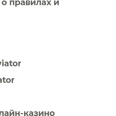
 о правилах и
iator
ator
нлайн-казино