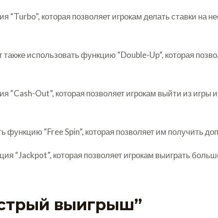
ция “Turbo”, которая позволяет игрокам делать ставки на н
 также использовать функцию “Double-Up”, которая позво
кция “Cash-Out”, которая позволяет игрокам выйти из игры
ть функцию “Free Spin”, которая позволяет им получить д
кция “Jackpot”, которая позволяет игрокам выиграть больш
ыстрый выигрыш”