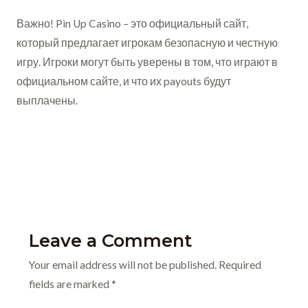
Важно! Pin Up Casino – это официальный сайт,
который предлагает игрокам безопасную и честную
игру. Игроки могут быть уверены в том, что играют в
официальном сайте, и что их payouts будут
выплачены.
Post
←
Previous
Next Post
→
navigation
Post
Leave a Comment
Your email address will not be published.
Required
fields are marked
*