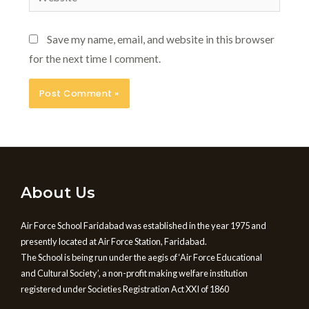
Save my name, email, and website in this browser
for the next time I comment.
About Us
Air Force School Faridabad was established in the year 1975 and
presently located at Air Force Station, Faridabad.
The School is being run under the aegis of ‘Air Force Educational
and Cultural Society’, a non-profit making welfare institution
registered under Societies Registration Act XXI of 1860