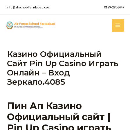
Skip
info@afschoolfaridabad.com
0129-2986447
to
content
Mai
Men
Казино Официальный
Сайт Pin Up Casino Играть
Онлайн – Вход
Зеркало.4085
Leave a Comment
/
Blog
/ By
metsys
Пин Ап Казино
Официальный сайт |
Pin Up Casino играть