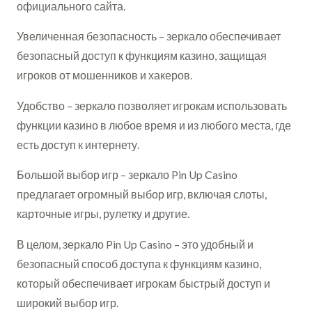
официального сайта.
Увеличенная безопасность – зеркало обеспечивает
безопасный доступ к функциям казино, защищая
игроков от мошенников и хакеров.
Удобство – зеркало позволяет игрокам использовать
функции казино в любое время и из любого места, где
есть доступ к интернету.
Большой выбор игр – зеркало Pin Up Casino
предлагает огромный выбор игр, включая слоты,
карточные игры, рулетку и другие.
В целом, зеркало Pin Up Casino – это удобный и
безопасный способ доступа к функциям казино,
который обеспечивает игрокам быстрый доступ и
широкий выбор игр.