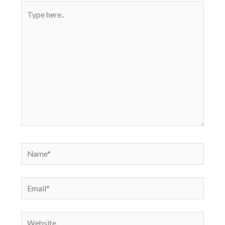
Type
here..
Name*
Email*
Website