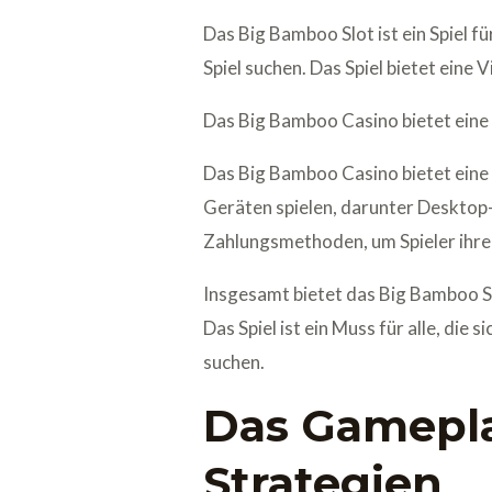
Das Big Bamboo Slot ist ein Spiel fü
Spiel suchen. Das Spiel bietet eine 
Das Big Bamboo Casino bietet eine 
Das Big Bamboo Casino bietet eine V
Geräten spielen, darunter Desktop-
Zahlungsmethoden, um Spieler ihre 
Insgesamt bietet das Big Bamboo Slo
Das Spiel ist ein Muss für alle, die 
suchen.
Das Gamepla
Strategien