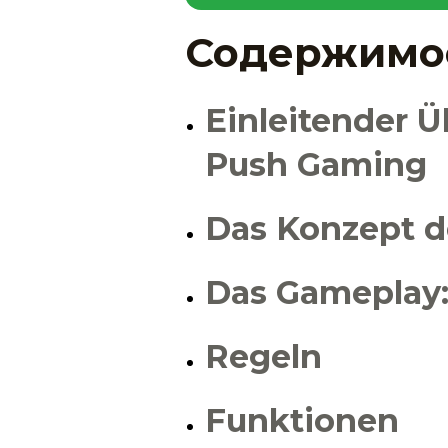
Содержимо
Einleitender Ü
Push Gaming
Das Konzept d
Das Gameplay:
Regeln
Funktionen