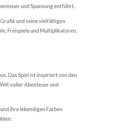
r Abenteuer und Spannung entführt.
Grafik und seine vielfältigen
e, Freispiele und Multiplikatoren,
 Das Spiel ist inspiriert von den
e Welt voller Abenteuer und
g und ihre lebendigen Farben
ühlen.