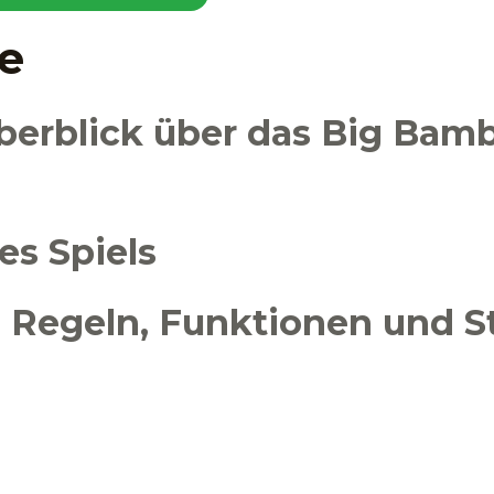
е
berblick über das Big Bam
es Spiels
 Regeln, Funktionen und S