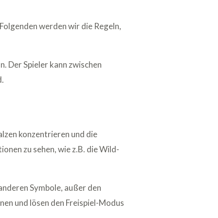
 Folgenden werden wir die Regeln,
n. Der Spieler kann zwischen
d.
alzen konzentrieren und die
onen zu sehen, wie z.B. die Wild-
 anderen Symbole, außer den
inen und lösen den Freispiel-Modus