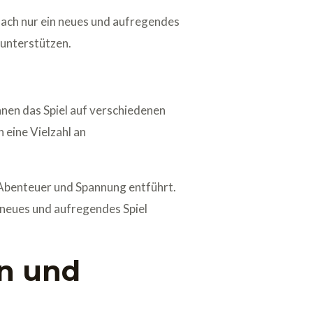
infach nur ein neues und aufregendes
n unterstützen.
önnen das Spiel auf verschiedenen
 eine Vielzahl an
er Abenteuer und Spannung entführt.
in neues und aufregendes Spiel
en und