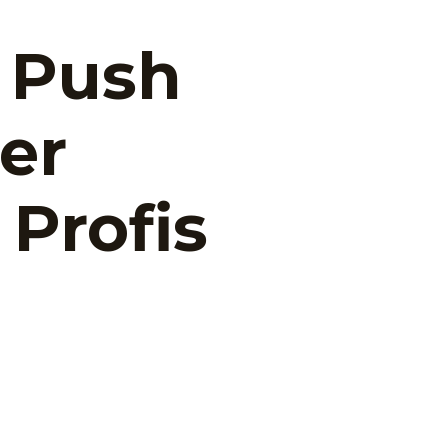
 Push
er
 Profis