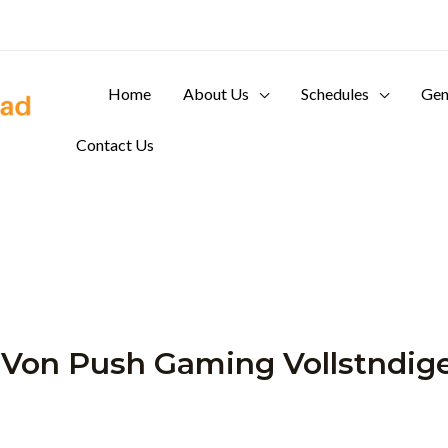
Home
About Us
Schedules
Gen
Contact Us
Von Push Gaming Vollstndige
s