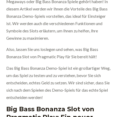
Megaways oder Big Bass Bonanza Spiele gehört haben! In
diesem Artikel werden wir Ihnen die Vorteile des Big Bass
Bonanza Demo-Spiels vorstellen, das ideal für Einsteiger
ist. Wir werden auch die verschiedenen Funktionen und
Symbole des Slots erläutern, um Ihnen zu helfen, Ihre
Gewinne zu maximieren.
Also, lassen Sie uns loslegen und sehen, was Big Bass
Bonanza Slot von Pragmatic Play für Sie bereit hält!
Das Big Bass Bonanza Demo-Spiel ist ein großartiger Weg,
um das Spiel zu testen und zu verstehen, bevor Sie sich
entscheiden, echtes Geld zu setzen. Wir sind sicher, dass Sie
sich nach dem Spielen des Demo-Spiels für das echte Spiel
entscheiden werden!
Big Bass Bonanza Slot von