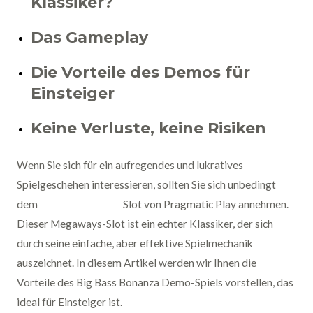
Klassiker?
Das Gameplay
Die Vorteile des Demos für
Einsteiger
Keine Verluste, keine Risiken
Wenn Sie sich für ein aufregendes und lukratives
Spielgeschehen interessieren, sollten Sie sich unbedingt
dem
big bass bonanza
Slot von Pragmatic Play annehmen.
Dieser Megaways-Slot ist ein echter Klassiker, der sich
durch seine einfache, aber effektive Spielmechanik
auszeichnet. In diesem Artikel werden wir Ihnen die
Vorteile des Big Bass Bonanza Demo-Spiels vorstellen, das
ideal für Einsteiger ist.