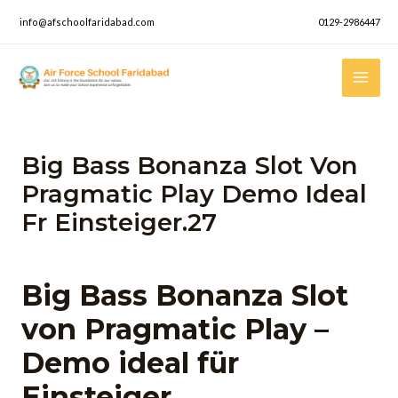
Skip
info@afschoolfaridabad.com
0129-2986447
to
content
Mai
Men
Big Bass Bonanza Slot Von
Pragmatic Play Demo Ideal
Fr Einsteiger.27
Leave a Comment
/
Blog
/ By
metsys
Big Bass Bonanza Slot
von Pragmatic Play –
Demo ideal für
Einsteiger