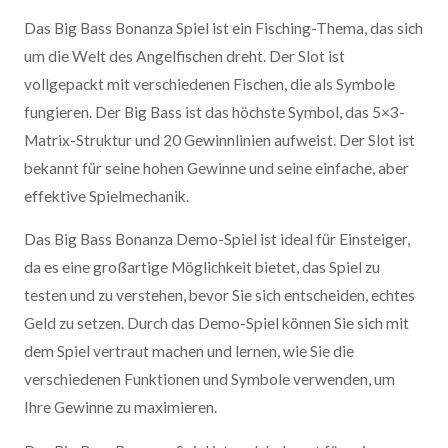
Das Big Bass Bonanza Spiel ist ein Fisching-Thema, das sich
um die Welt des Angelfischen dreht. Der Slot ist
vollgepackt mit verschiedenen Fischen, die als Symbole
fungieren. Der Big Bass ist das höchste Symbol, das 5×3-
Matrix-Struktur und 20 Gewinnlinien aufweist. Der Slot ist
bekannt für seine hohen Gewinne und seine einfache, aber
effektive Spielmechanik.
Das Big Bass Bonanza Demo-Spiel ist ideal für Einsteiger,
da es eine großartige Möglichkeit bietet, das Spiel zu
testen und zu verstehen, bevor Sie sich entscheiden, echtes
Geld zu setzen. Durch das Demo-Spiel können Sie sich mit
dem Spiel vertraut machen und lernen, wie Sie die
verschiedenen Funktionen und Symbole verwenden, um
Ihre Gewinne zu maximieren.