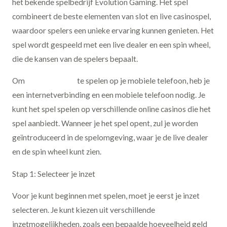
het bekende spelbedrijf Evolution Gaming. Het spel
combineert de beste elementen van slot en live casinospel,
waardoor spelers een unieke ervaring kunnen genieten. Het
spel wordt gespeeld met een live dealer en een spin wheel,
die de kansen van de spelers bepaalt.
Om
crazy time live
te spelen op je mobiele telefoon, heb je
een internetverbinding en een mobiele telefoon nodig. Je
kunt het spel spelen op verschillende online casinos die het
spel aanbiedt. Wanneer je het spel opent, zul je worden
geïntroduceerd in de spelomgeving, waar je de live dealer
en de spin wheel kunt zien.
Stap 1: Selecteer je inzet
Voor je kunt beginnen met spelen, moet je eerst je inzet
selecteren. Je kunt kiezen uit verschillende
inzetmogelijkheden, zoals een bepaalde hoeveelheid geld