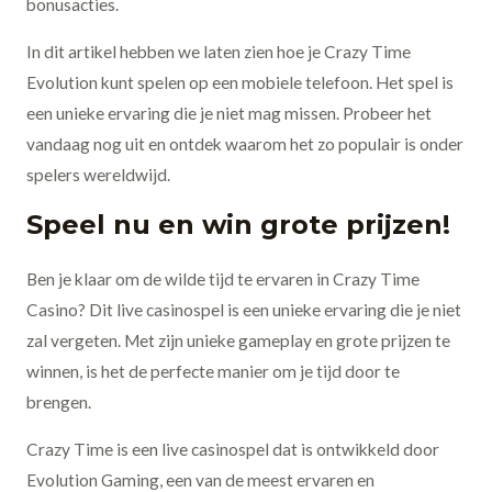
bonusacties.
In dit artikel hebben we laten zien hoe je Crazy Time
Evolution kunt spelen op een mobiele telefoon. Het spel is
een unieke ervaring die je niet mag missen. Probeer het
vandaag nog uit en ontdek waarom het zo populair is onder
spelers wereldwijd.
Speel nu en win grote prijzen!
Ben je klaar om de wilde tijd te ervaren in Crazy Time
Casino? Dit live casinospel is een unieke ervaring die je niet
zal vergeten. Met zijn unieke gameplay en grote prijzen te
winnen, is het de perfecte manier om je tijd door te
brengen.
Crazy Time is een live casinospel dat is ontwikkeld door
Evolution Gaming, een van de meest ervaren en