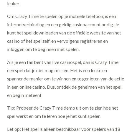
leuker.
Om Crazy Time te spelen op je mobiele telefoon, is een
internetverbinding en een geldig casinoaccount nodig. Je
kunt het spel downloaden van de officiële website van het
casino of het spel zelf, en vervolgens registreren en
inloggen om te beginnen met spelen.
Als je een fan bent van live casinospel, dan is Crazy Time
een spel dat je niet mag missen. Het is een leuke en
spannende manier om te winnen en te genieten van de actie
in een online casino. Dus, ontdek de geheimen van het spel
en begin meteen!
Tip: Probeer de Crazy Time demo uit om te zien hoe het
spel werkt en om te leren hoe je het kunt spelen.
Let op: Het spel is alleen beschikbaar voor spelers van 18