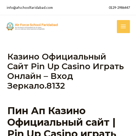
Skip
info@afschoolfaridabad.com
0129-2986447
to
content
Mai
Men
Казино Официальный
Сайт Pin Up Casino Играть
Онлайн – Вход
Зеркало.8132
Leave a Comment
/
Blog
/ By
metsys
Пин Ап Казино
Официальный сайт |
Pin Up Casino играть