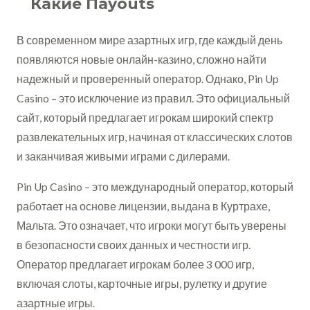
Какие Пayouts
В современном мире азартных игр, где каждый день
появляются новые онлайн-казино, сложно найти
надежный и проверенный оператор. Однако, Pin Up
Casino – это исключение из правил. Это официальный
сайт, который предлагает игрокам широкий спектр
развлекательных игр, начиная от классических слотов
и заканчивая живыми играми с дилерами.
Pin Up Casino – это международный оператор, который
работает на основе лицензии, выдана в Куртрахе,
Мальта. Это означает, что игроки могут быть уверены
в безопасности своих данных и честности игр.
Оператор предлагает игрокам более 3 000 игр,
включая слоты, карточные игры, рулетку и другие
азартные игры.