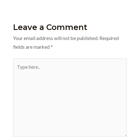
Leave a Comment
Your email address will not be published.
Required
fields are marked
*
Type
here..