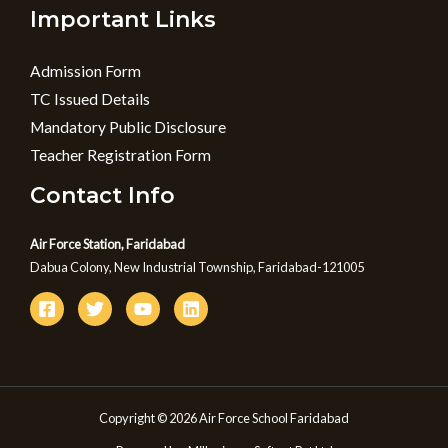
Important Links
Admission Form
TC Issued Details
Mandatory Public Disclosure
Teacher Registration Form
Contact Info
Air Force Station, Faridabad
Dabua Colony, New Industrial Township, Faridabad-121005
Copyright © 2026 Air Force School Faridabad