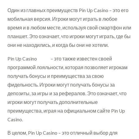
Один из главных преимуществ Pin Up Casino – это его
мобильная версия. Игроки могут играть в любое
время и в любом месте, используя свой смартфон или
планшет. Это означает, что игроки могут играть, где бы
они не находились, и когда бы они не хотели.
Pin Up Casino
pinup
– это также известен своей
программой лояльности, которая позволяет игрокам
получать бонусы и преимущества за свою
фидельность. Игроки могут получать бонусы за
депозиты, за игры и за рефералов. Это означает, что
игроки могут получать дополнительные
преимущества, играя на официальном сайте Pin Up
Casino.
В целом, Pin Up Casino – это отличный выбор для