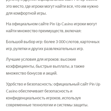
это место, где игроки могут найти все, что им нужно
для комфортной игры.
На официальном сайте Pin Up Casino игроки могут
найти множество преимуществ, включая:
Большой выбор игр: более 3 000 слотов, карточных
игр, рулетки и других развлекательных игр.
Лучшие условия для игроков: высокие
коэффициенты, быстрые выплаты, а также
множество бонусов и акций.
Удобство и безопасность: официальный сайт Pin Up
Casino обеспечивает безопасность и
конфиденциальность игроков, используя
современные технологии и системы защиты.