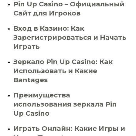
Pin Up Casino – Официальный
Сайт для Игроков
Вход в Казино: Как
Зарегистрироваться и Начать
Играть
Зеркало Pin Up Casino: Как
Использовать и Какие
Вantages
Преимущества
использования зеркала Pin
Up Casino
Играть Онлайн: Какие Игры и