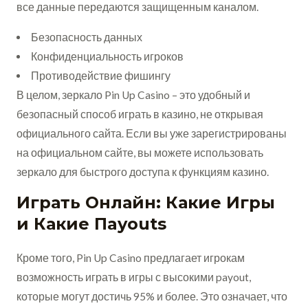
все данные передаются защищенным каналом.
Безопасность данных
Конфиденциальность игроков
Противодействие фишингу
В целом, зеркало Pin Up Casino – это удобный и
безопасный способ играть в казино, не открывая
официального сайта. Если вы уже зарегистрированы
на официальном сайте, вы можете использовать
зеркало для быстрого доступа к функциям казино.
Играть Онлайн: Какие Игры
и Какие Пayouts
Кроме того, Pin Up Casino предлагает игрокам
возможность играть в игры с высокими payout,
которые могут достичь 95% и более. Это означает, что