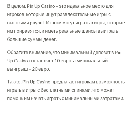
В целом, Pin Up Casino – это идеальное место для
игроков, которые ищут развлекательные игры с
высокими payout. Игроки могут играть в игры, которые
им понравятся, и иметь реальные шансы выиграть
большие суммы денег.
Обратите внимание, что минимальный депозит в Pin
Up Casino составляет 10 евро, а минимальный
выигрыш – 20 евро.
Также, Pin Up Casino предлагает игрокам возможность
играть в игры с бесплатными спинами, что может
помочь им начать играть с минимальными затратами.
Post
←
Previous
Next Post
→
navigation
Post