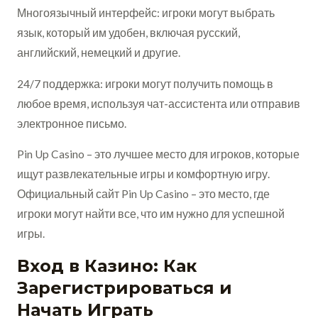
Многоязычный интерфейс: игроки могут выбрать
язык, который им удобен, включая русский,
английский, немецкий и другие.
24/7 поддержка: игроки могут получить помощь в
любое время, используя чат-ассистента или отправив
электронное письмо.
Pin Up Casino – это лучшее место для игроков, которые
ищут развлекательные игры и комфортную игру.
Официальный сайт Pin Up Casino – это место, где
игроки могут найти все, что им нужно для успешной
игры.
Вход в Казино: Как
Зарегистрироваться и
Начать Играть