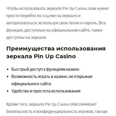
Чтобы использовать зеркало Pin Up Casino, вам нужно
просто перейти по ссылке на зеркало и
авторизоваться, используя свои логин и пароль. Все
функции, доступные на официальном сайте, также
доступны на зеркале.
Преимущества использования
зеркала Pin Up Casino
Быстрый доступ к функциям казино
Возможность играть в казино, не открывая
официального сайта
Удобство и простота использования
Кроме того, зеркало Pin Up Casino обеспечивает
безопасность и конфиденциальность игроков, так как