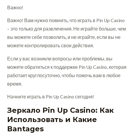
Важно!
Важно! Вам нужно помнить, что играть в Pin Up Casino
– это только для развлечения. Не играйте больше, чем
вы можете себе позволить, и не играйте, если вы не
можете контролировать свои действия.
Если у вас возникли вопросы или проблемы, вы
можете обратиться к поддержке Pin Up Casino, которая
работает круглосуточно, чтобы помочь вам в любое
время.
Начните играть в Pin Up Casino сегодня!
Зеркало Pin Up Casino: Как
Использовать и Какие
Вantages