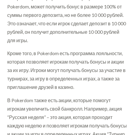
Pokerdom, может получить бонус в размере 100% от
суммы первого депозита, но не более 10 000 рублей.
Это означает, что если игрок сделает депозит в 10 000
рублей, он получит дополнительные 10 000 рублей
для игры.
Кроме того, в Pokerdom есть программа лояльности,
которая позволяет игрокам получать бонусы и акции
за их игру. Игроки могут получать бонусы за участие в
турнирах, за игру в определенных играх, а также за
приглашение друзей в казино.
В Pokerdom также есть акции, которые помогут
игрокам увеличить свой банкролл. Например, акция
“Русская неделя” – это акция, которая проходит
каждую неделю и позволяет игрокам получать бонусы
и акции за игру в определенных играх. Акция “Турнир