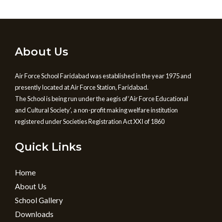
About Us
Air Force School Faridabad was established in the year 1975 and
presently located at Air Force Station, Faridabad.
The School is being run under the aegis of ‘Air Force Educational
and Cultural Society’, a non-profit making welfare institution
registered under Societies Registration Act XXI of 1860
Quick Links
Home
About Us
School Gallery
Downloads