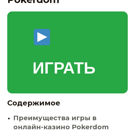
ИГРАТЬ
Содержимое
Преимущества игры в
онлайн-казино Pokerdom